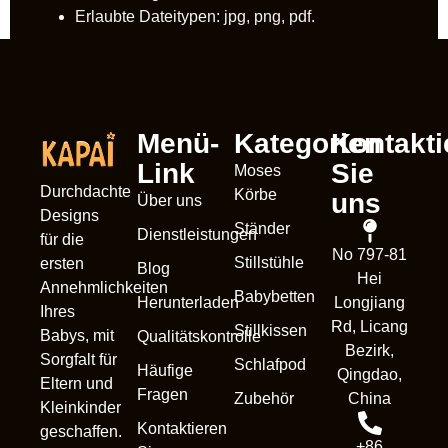
Erlaubte Dateitypen: jpg, png, pdf.
Menü-
Kategorien
Kontakti
Link
Sie
Moses
Durchdachte
Körbe
uns
Über uns
Designs
Ständer
Dienstleistungen
für die
No 797-81
Stillstühle
ersten
Blog
Hei
Annehmlichkeiten
Babybetten
Herunterladen
Longjiang
Ihres
Rd, Licang
Stillkissen
Babys, mit
Qualitätskontrolle
Bezirk,
Sorgfalt für
Schlafpod
Häufige
Qingdao,
Eltern und
Fragen
Zubehör
China
Kleinkinder
Kontaktieren
geschaffen.
+86