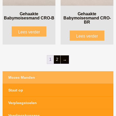
Gehaakte
Gehaakte
Babymoisesmand CRO-B
Babymoisesmand CRO-
BR
Lees verder
Lees verder
1
2
→
Mozes Manden
Staat op
Verpleegstoelen
Voedingskussens