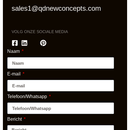
sales1@qdnewconcepts.com
VOLG ONZE SOCIALE MEDIA
Naam
E-mail
Telefoon/Whatsapp
Bericht