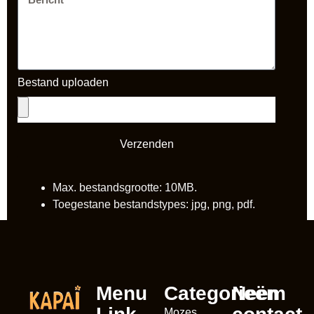
Bestand uploaden
Verzenden
Max. bestandsgrootte: 10MB.
Toegestane bestandstypes: jpg, png, pdf.
Menu
Categorieën
Neem
Mozes