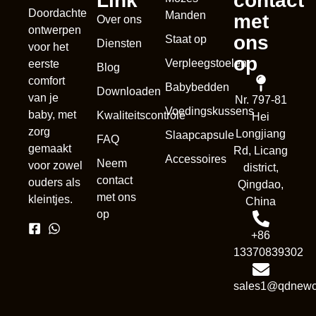
Link
contact
Doordachte
Manden
met
Over ons
ontwerpen
ons
Staat op
Diensten
voor het
op
Verpleegstoelen
eerste
Blog
comfort
Babybedden
Downloaden
van je
Nr. 797-81
Voedingskussens
baby, met
Kwaliteitscontrole
Hei
zorg
Longjiang
Slaapcapsule
FAQ
gemaakt
Rd, Licang
Accessoires
Neem
voor zowel
district,
contact
ouders als
Qingdao,
met ons
kleintjes.
China
op
+86
13370839302
sales1@qdnewc