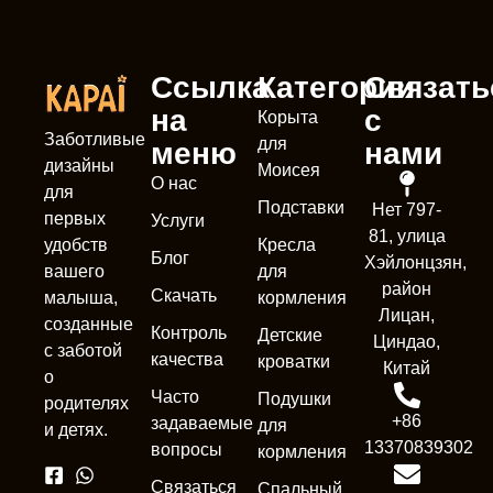
Ссылка
Категории
Связать
на
с
Корыта
Заботливые
для
меню
нами
дизайны
Моисея
О нас
для
Подставки
Нет 797-
первых
Услуги
81, улица
Кресла
удобств
Блог
Хэйлонцзян,
для
вашего
район
Скачать
кормления
малыша,
Nederl
Лицан,
созданные
Контроль
Детские
Циндао,
França
с заботой
качества
кроватки
Китай
о
Deuts
Часто
Подушки
родителях
Portug
+86
задаваемые
для
и детях.
13370839302
вопросы
кормления
Españo
Связаться
Спальный