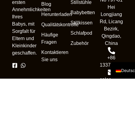
Stillstühle
ersten
Blog
Hei
Annehmlichkeiten
Nederl
Babybetten
Herunterladen
Longjiang
Ihres
França
Rd, Licang
Stillkissen
Babys, mit
Qualitätskontrolle
Bezirk,
Portug
Sorgfalt für
Schlafpod
Häufige
Qingdao,
Eltern und
Русск
Fragen
Zubehör
China
Kleinkinder
Españo
Kontaktieren
geschaffen.
+86
Sie uns
Englis
13370839302
Deuts
sales1@qdnewc
Urheberrecht © 2025. Alle
Rechte vorbehalten.