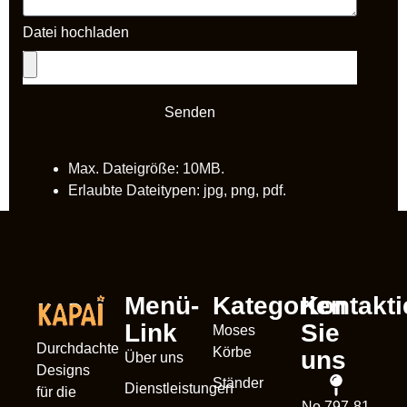
Datei hochladen
Senden
Max. Dateigröße: 10MB.
Erlaubte Dateitypen: jpg, png, pdf.
Menü-
Kategorien
Kontakti
Link
Sie
Moses
Durchdachte
Körbe
uns
Über uns
Designs
Ständer
Dienstleistungen
für die
No 797-81