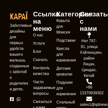
Ссылка
Категории
Связать
на
с
Корыта
Заботливые
для
меню
нами
дизайны
Моисея
О нас
для
Подставки
Нет 797-
первых
Услуги
81, улица
Кресла
удобств
Блог
Хэйлонцзян,
для
вашего
район
Скачать
кормления
малыша,
Лицан,
созданные
Контроль
Детские
Циндао,
с заботой
качества
кроватки
Китай
о
Часто
Подушки
родителях
+86
задаваемые
для
и детях.
13370839302
вопросы
кормления
Связаться
Спальный
sales1@qdnewc
с нами
кокон