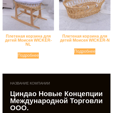
Плетеная корзина для
Плетеная корзина для
детей Моисея WICKER-
детей Моисея WICKER-N
NL
Подробнее
Подробнее
НАЗВАНИЕ КОМПАНИИ
Циндао Новые Концепции
Международной Торговли
ООО.