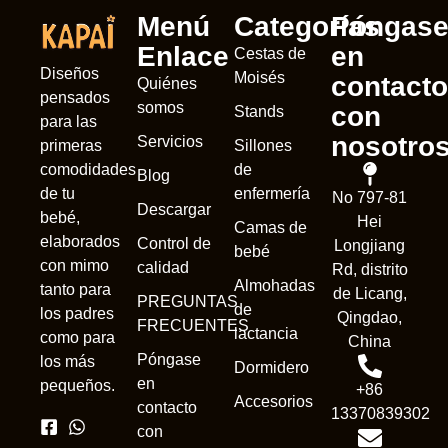
Menú
Categorías
Póngas
Enlace
en
Cestas de
Diseños
Moisés
contacto
Quiénes
pensados
somos
con
Stands
para las
nosotro
Servicios
Sillones
primeras
de
comodidades
Blog
enfermería
de tu
No 797-81
Descargar
bebé,
Hei
Camas de
elaborados
Control de
Longjiang
bebé
con mimo
calidad
Rd, distrito
Almohadas
tanto para
de Licang,
PREGUNTAS
de
los padres
Qingdao,
FRECUENTES
lactancia
como para
China
Póngase
los más
Dormidero
en
pequeños.
+86
Accesorios
contacto
13370839302
con