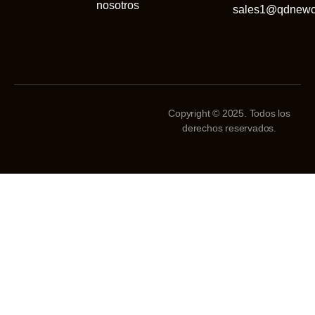
nosotros
sales1@qdnewc
Copyright © 2025. Todos los
derechos reservados.