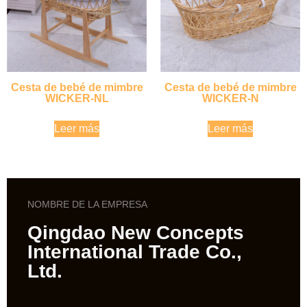
Cesta de bebé de mimbre
Cesta de bebé de mimbre
WICKER-NL
WICKER-N
Leer más
Leer más
NOMBRE DE LA EMPRESA
Qingdao New Concepts
International Trade Co.,
Ltd.