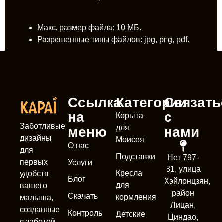
Макс. размер файла: 10 МБ.
Разрешенные типы файлов: jpg, png, pdf.
Ссылка
Категории
Связать
на
с
Корыта
Заботливые
для
меню
нами
дизайны
Моисея
О нас
для
Подставки
Нет 797-
первых
Услуги
81, улица
Кресла
удобств
Блог
Хэйлонцзян,
для
вашего
район
Скачать
кормления
малыша,
Лицан,
созданные
Контроль
Детские
Циндао,
с заботой