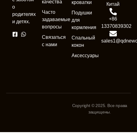
качества
кроватки
Китай
о
Часто
Подушки
родителях
+86
задаваемые
для
и детях.
13370839302
вопросы
кормления
Связаться
Спальный
sales1@qdnewc
с нами
кокон
Аксессуары
Copyright © 2025. Все права
защищены.