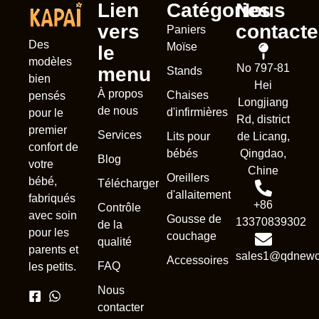
Lien
Catégories
Nous
vers
contacte
Paniers
Des
Moïse
le
modèles
No 797-81
menu
Stands
bien
Hei
À propos
Chaises
pensés
Longjiang
de nous
d'infirmières
pour le
Rd, district
premier
Services
Lits pour
de Licang,
confort de
bébés
Qingdao,
Blog
votre
Chine
Oreillers
bébé,
Télécharger
d'allaitement
fabriqués
+86
Contrôle
avec soin
Gousse de
13370839302
de la
pour les
couchage
qualité
parents et
sales1@qdnewc
Accessoires
FAQ
les petits.
Nous
contacter