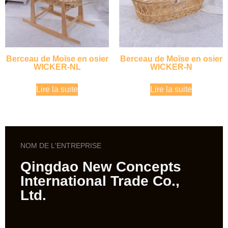
Berceau de Moïse en osier
Berceau de Moïse en osier
WICKER-NL
WICKER-N
Lire la suite
Lire la suite
NOM DE L'ENTREPRISE
Qingdao New Concepts
International Trade Co.,
Ltd.