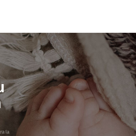
u
n
ra la