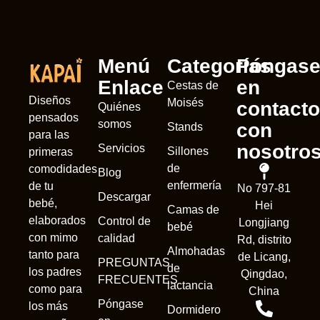
Menú
Categorías
Póngas
Enlace
en
Cestas de
Diseños
Moisés
contacto
Quiénes
pensados
somos
con
Stands
para las
nosotro
Servicios
Sillones
primeras
de
comodidades
Blog
enfermería
de tu
No 797-81
Descargar
bebé,
Hei
Camas de
elaborados
Control de
Longjiang
bebé
con mimo
calidad
Rd, distrito
Almohadas
tanto para
de Licang,
PREGUNTAS
de
los padres
Qingdao,
FRECUENTES
lactancia
como para
China
Póngase
los más
Dormidero