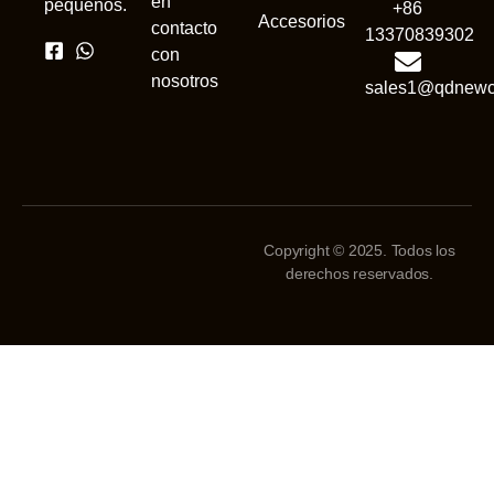
en
pequeños.
+86
Accesorios
contacto
13370839302
con
nosotros
sales1@qdnewc
Copyright © 2025. Todos los
derechos reservados.