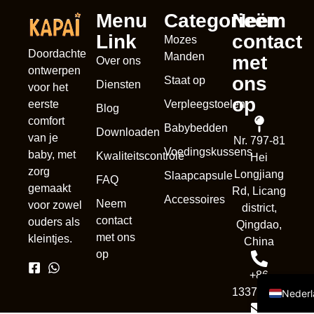
Menu
Categorieën
Neem
Link
contact
Mozes
Doordachte
Manden
met
Over ons
ontwerpen
ons
Staat op
Diensten
voor het
op
Verpleegstoelen
eerste
Blog
comfort
Babybedden
Downloaden
van je
Nr. 797-81
Voedingskussens
França
baby, met
Kwaliteitscontrole
Hei
zorg
Longjiang
Slaapcapsule
Deuts
FAQ
gemaakt
Rd, Licang
Accessoires
Portug
Neem
voor zowel
district,
contact
ouders als
Русск
Qingdao,
met ons
kleintjes.
China
Españo
op
Englis
+86
13370839302
Nederl