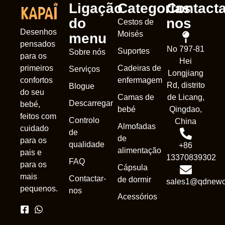
Ligação
Categorias
Contacta
do
nos
Cestos de
Desenhos
Moisés
menu
pensados
No 797-81
Suportes
Sobre nós
para os
Hei
Cadeiras de
primeiros
Serviços
Longjiang
enfermagem
confortos
Rd, distrito
Blogue
do seu
Camas de
de Licang,
Descarregar
bebé,
bebé
Qingdao,
feitos com
Controlo
China
Almofadas
cuidado
de
de
para os
qualidade
+86
alimentação
pais e
13370839302
FAQ
para os
Cápsula
mais
Contactar-
de dormir
sales1@qdnewc
pequenos.
nos
Acessórios