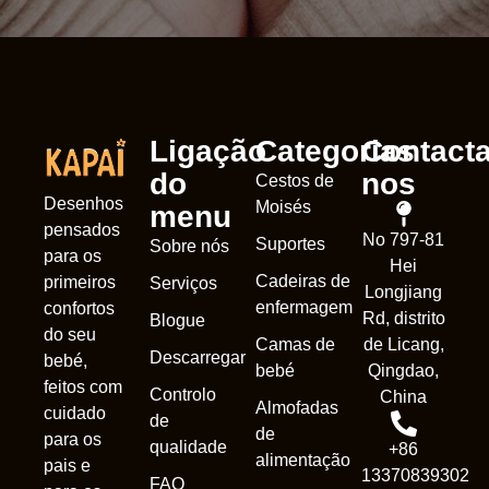
Ligação
Categorias
Contacta
do
nos
Cestos de
Desenhos
Moisés
menu
pensados
No 797-81
Suportes
Sobre nós
para os
Hei
Cadeiras de
primeiros
Serviços
Longjiang
enfermagem
confortos
Rd, distrito
Blogue
do seu
Camas de
de Licang,
Descarregar
bebé,
bebé
Qingdao,
feitos com
Controlo
China
Almofadas
cuidado
de
de
para os
qualidade
+86
alimentação
pais e
13370839302
FAQ