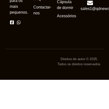
para os
Cápsula
mais
Contactar-
de dormir
sales1@qdnewc
pequenos.
nos
Acessórios
Direitos de autor © 2025.
Todos os direitos reservados.