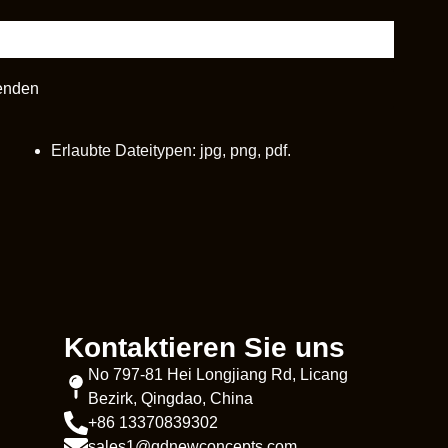
enden
Erlaubte Dateitypen: jpg, png, pdf.
Kontaktieren Sie uns
No 797-81 Hei Longjiang Rd, Licang
Bezirk, Qingdao, China
+86 13370839302
sales1@qdnewconcepts.com