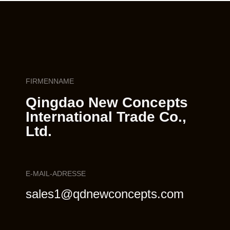
FIRMENNAME
Qingdao New Concepts
International Trade Co.,
Ltd.
E-MAIL-ADRESSE
sales1@qdnewconcepts.com