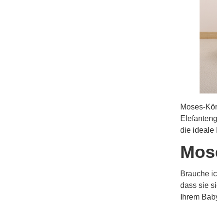
Moses-Körb
Elefanteng
die ideale
Mose
Brauche ic
dass sie s
Ihrem Bab