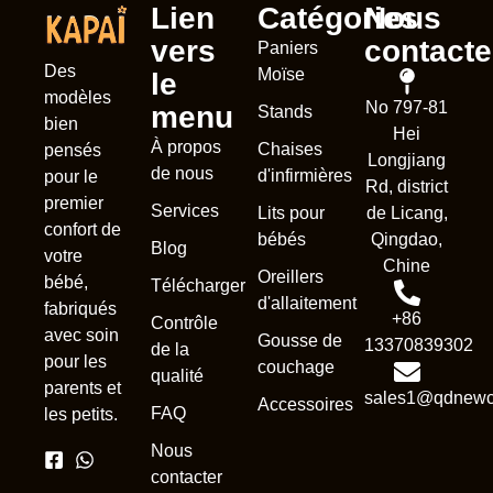
Lien
Catégories
Nous
vers
contacte
Paniers
Des
Moïse
le
modèles
No 797-81
menu
Stands
bien
Hei
À propos
Chaises
pensés
Longjiang
de nous
d'infirmières
pour le
Rd, district
premier
Services
Lits pour
de Licang,
confort de
bébés
Qingdao,
Blog
votre
Chine
Oreillers
bébé,
Télécharger
d'allaitement
fabriqués
+86
Contrôle
avec soin
Gousse de
13370839302
de la
pour les
couchage
qualité
parents et
sales1@qdnewc
Accessoires
FAQ
les petits.
Nous
contacter