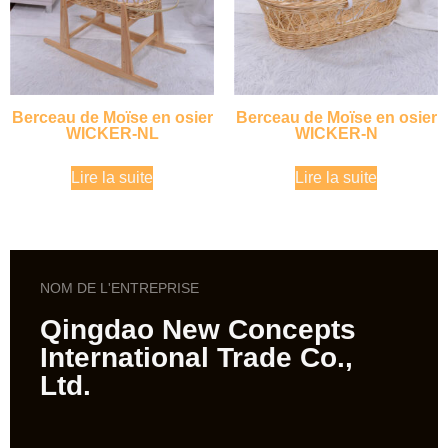
Berceau de Moïse en osier
Berceau de Moïse en osier
WICKER-NL
WICKER-N
Lire la suite
Lire la suite
NOM DE L'ENTREPRISE
Qingdao New Concepts
International Trade Co.,
Ltd.