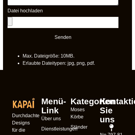
Datei hochladen
Senden
Max. Dateigröße: 10MB.
Erlaubte Dateitypen: jpg, png, pdf.
Menü-
Kategorien
Kontakti
Link
Sie
Moses
Durchdachte
Körbe
uns
Über uns
Designs
Ständer
Dienstleistungen
für die
No 797-81