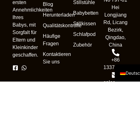
Stillstühle
ersten
Blog
Hei
Annehmlichkeiten
Nederl
Babybetten
Herunterladen
Longjiang
Ihres
França
Rd, Licang
Stillkissen
Babys, mit
Qualitätskontrolle
Bezirk,
Portug
Sorgfalt für
Schlafpod
Häufige
Qingdao,
Eltern und
Русск
Fragen
Zubehör
China
Kleinkinder
Españo
Kontaktieren
geschaffen.
+86
Sie uns
Englis
13370839302
Deuts
sales1@qdnewc
Urheberrecht © 2025. Alle
Rechte vorbehalten.