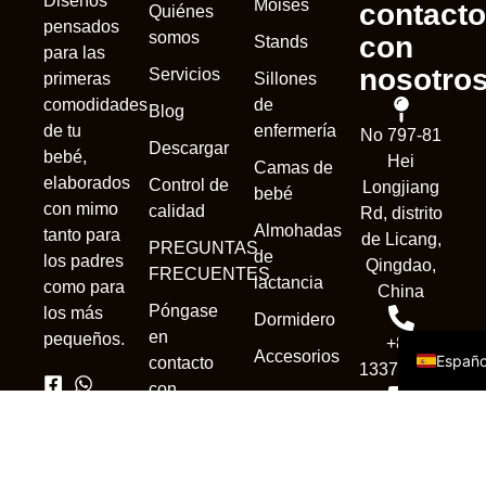
Diseños
Moisés
contacto
Quiénes
pensados
somos
con
Stands
para las
nosotro
Servicios
Sillones
primeras
de
comodidades
Blog
enfermería
de tu
No 797-81
Nederl
Descargar
bebé,
Hei
Camas de
França
elaborados
Control de
Longjiang
bebé
con mimo
calidad
Rd, distrito
Deuts
Almohadas
tanto para
de Licang,
PREGUNTAS
Portug
de
los padres
Qingdao,
FRECUENTES
lactancia
como para
Русск
China
Póngase
los más
Dormidero
Englis
en
pequeños.
+86
Accesorios
Españo
contacto
13370839302
con
nosotros
sales1@qdnewc