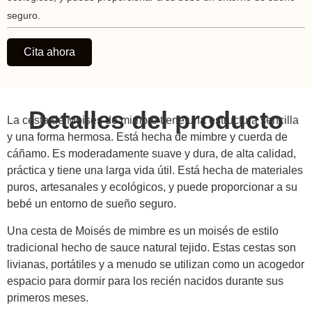
seguro.
Cita ahora
Detalles del producto
La cesta de Moisés de mimbre tiene una estructura sencilla
y una forma hermosa. Está hecha de mimbre y cuerda de
cáñamo. Es moderadamente suave y dura, de alta calidad,
práctica y tiene una larga vida útil. Está hecha de materiales
puros, artesanales y ecológicos, y puede proporcionar a su
bebé un entorno de sueño seguro.
Una cesta de Moisés de mimbre es un moisés de estilo
tradicional hecho de sauce natural tejido. Estas cestas son
livianas, portátiles y a menudo se utilizan como un acogedor
espacio para dormir para los recién nacidos durante sus
primeros meses.