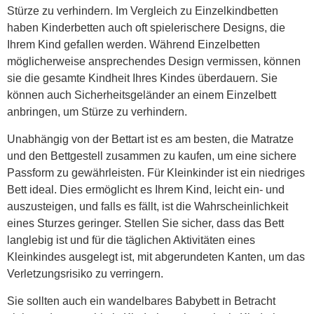
Stürze zu verhindern. Im Vergleich zu Einzelkindbetten
haben Kinderbetten auch oft spielerischere Designs, die
Ihrem Kind gefallen werden. Während Einzelbetten
möglicherweise ansprechendes Design vermissen, können
sie die gesamte Kindheit Ihres Kindes überdauern. Sie
können auch Sicherheitsgeländer an einem Einzelbett
anbringen, um Stürze zu verhindern.
Unabhängig von der Bettart ist es am besten, die Matratze
und den Bettgestell zusammen zu kaufen, um eine sichere
Passform zu gewährleisten. Für Kleinkinder ist ein niedriges
Bett ideal. Dies ermöglicht es Ihrem Kind, leicht ein- und
auszusteigen, und falls es fällt, ist die Wahrscheinlichkeit
eines Sturzes geringer. Stellen Sie sicher, dass das Bett
langlebig ist und für die täglichen Aktivitäten eines
Kleinkindes ausgelegt ist, mit abgerundeten Kanten, um das
Verletzungsrisiko zu verringern.
Sie sollten auch ein wandelbares Babybett in Betracht