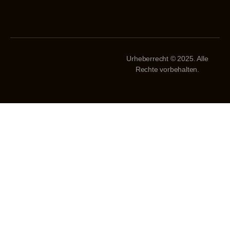
Urheberrecht © 2025. Alle
Rechte vorbehalten.