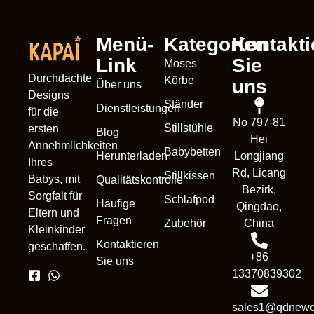
Menü-
Kategorien
Kontakti
Link
Sie
Moses
Durchdachte
Körbe
uns
Über uns
Designs
Ständer
Dienstleistungen
für die
No 797-81
Stillstühle
ersten
Blog
Hei
Annehmlichkeiten
Babybetten
Herunterladen
Longjiang
Ihres
Rd, Licang
Stillkissen
Babys, mit
Qualitätskontrolle
Bezirk,
Sorgfalt für
Schlafpod
Häufige
Qingdao,
Eltern und
Fragen
Zubehör
China
Kleinkinder
Kontaktieren
geschaffen.
+86
Sie uns
13370839302
sales1@qdnewc