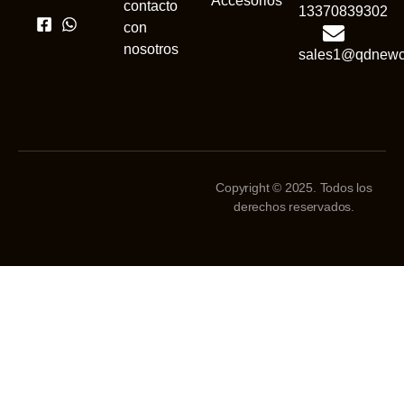
Accesorios
contacto
13370839302
con
nosotros
sales1@qdnewc
Copyright © 2025. Todos los
derechos reservados.