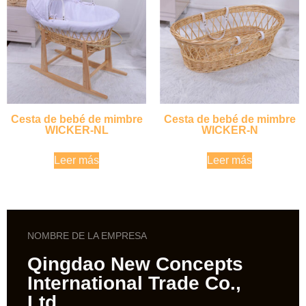
Cesta de bebé de mimbre
Cesta de bebé de mimbre
WICKER-NL
WICKER-N
Leer más
Leer más
NOMBRE DE LA EMPRESA
Qingdao New Concepts
International Trade Co.,
Ltd.