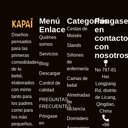
Menú
Categorías
Póngas
Enlace
en
Cestas de
Diseños
Moisés
contacto
Quiénes
pensados
somos
con
Stands
para las
nosotro
Servicios
Sillones
primeras
de
comodidades
Blog
enfermería
de tu
No 797-81
Descargar
bebé,
Hei
Camas de
elaborados
Control de
Longjiang
bebé
con mimo
calidad
Rd, distrito
Almohadas
tanto para
de Licang,
PREGUNTAS
de
los padres
Qingdao,
FRECUENTES
lactancia
como para
China
Póngase
los más
Dormidero
en
pequeños.
+86