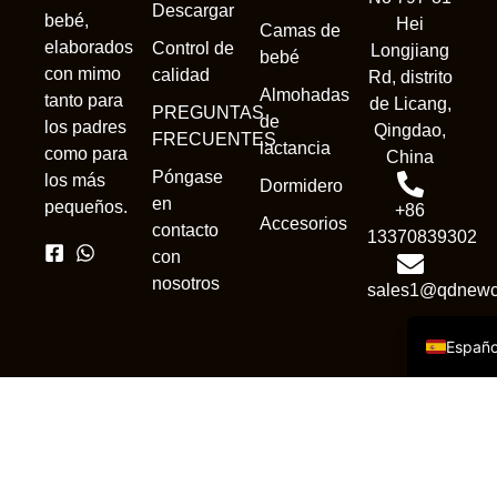
Descargar
bebé,
Hei
Camas de
elaborados
Control de
Longjiang
bebé
con mimo
calidad
Rd, distrito
Almohadas
tanto para
de Licang,
PREGUNTAS
de
Nederl
los padres
Qingdao,
FRECUENTES
lactancia
como para
China
França
Póngase
los más
Dormidero
Deuts
en
pequeños.
+86
Accesorios
contacto
Portug
13370839302
con
Русск
nosotros
sales1@qdnewc
Englis
Españo
Copyright © 2025. Todos los
derechos reservados.