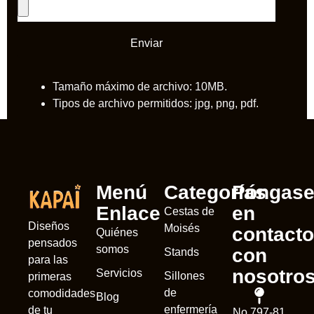
Enviar
Tamaño máximo de archivo: 10MB.
Tipos de archivo permitidos: jpg, png, pdf.
Menú
Categorías
Póngas
Enlace
en
Cestas de
Diseños
Moisés
contacto
Quiénes
pensados
somos
con
Stands
para las
nosotro
Servicios
Sillones
primeras
de
comodidades
Blog
enfermería
de tu
No 797-81