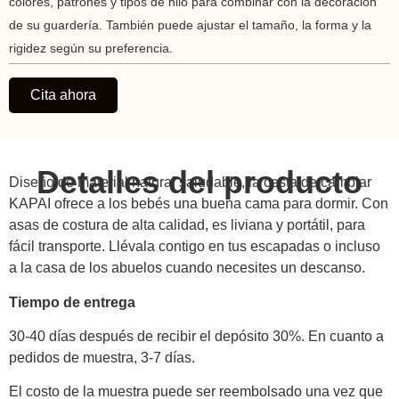
colores, patrones y tipos de hilo para combinar con la decoración
de su guardería. También puede ajustar el tamaño, la forma y la
rigidez según su preferencia.
Cita ahora
Detalles del producto
Diseño de material natural saludable, la cesta de cambiar
KAPAI ofrece a los bebés una buena cama para dormir. Con
asas de costura de alta calidad, es liviana y portátil, para
fácil transporte. Llévala contigo en tus escapadas o incluso
a la casa de los abuelos cuando necesites un descanso.
Tiempo de entrega
30-40 días después de recibir el depósito 30%. En cuanto a
pedidos de muestra, 3-7 días.
El costo de la muestra puede ser reembolsado una vez que