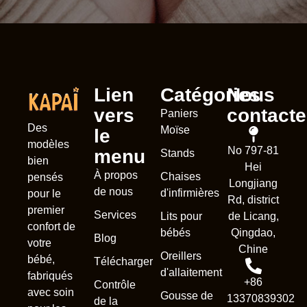
Lien
Catégories
Nous
vers
contacte
Paniers
Des
Moïse
le
modèles
No 797-81
menu
Stands
bien
Hei
À propos
Chaises
pensés
Longjiang
de nous
d'infirmières
pour le
Rd, district
premier
Services
Lits pour
de Licang,
confort de
bébés
Qingdao,
Blog
votre
Chine
Oreillers
bébé,
Télécharger
d'allaitement
fabriqués
+86
Contrôle
avec soin
Gousse de
13370839302
de la