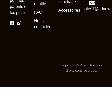
pour les
couchage
qualité
parents et
sales1@qdnewc
Accessoires
FAQ
les petits.
Nous
contacter
Copyright © 2025. Tous les
droits sont réservés.