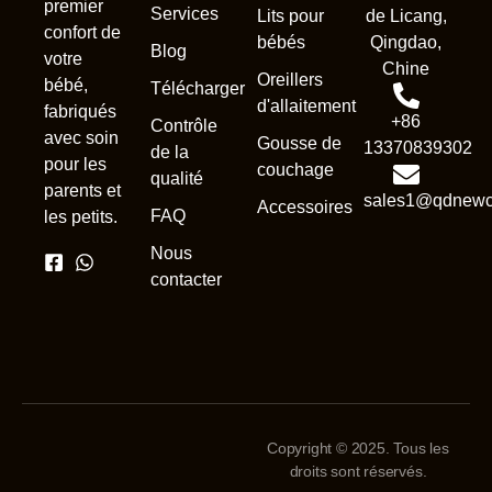
premier
Services
Lits pour
de Licang,
confort de
bébés
Qingdao,
Blog
votre
Chine
Oreillers
bébé,
Télécharger
d'allaitement
fabriqués
+86
Contrôle
avec soin
Gousse de
13370839302
de la
pour les
couchage
qualité
parents et
sales1@qdnewc
Accessoires
FAQ
les petits.
Nous
contacter
Copyright © 2025. Tous les
droits sont réservés.