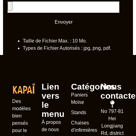
Envoyer
Taille de Fichier Max. : 10 Mo.
Types de Fichier Autorisés : jpg, png, pdf.
Lien
Catégories
Nous
vers
contacte
Paniers
Des
Moïse
le
modèles
No 797-81
menu
Stands
bien
Hei
À propos
Chaises
pensés
Longjiang
de nous
d'infirmières
pour le
Rd, district