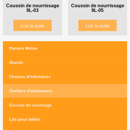
Coussin de nourrissage
Coussin de nourrissage
9L-03
9L-05
Lire la suite
Lire la suite
Paniers Moïse
Stands
Chaises d'infirmières
Oreillers d'allaitement
Gousse de couchage
Lits pour bébés