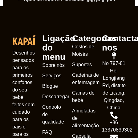
Ligação
Categorias
Contacta
do
nos
Cestos de
Desenhos
Moisés
menu
pensados
No 797-81
Suportes
Sobre nós
para os
Hei
Cadeiras de
primeiros
Serviços
Longjiang
enfermagem
confortos
Rd, distrito
Blogue
do seu
Camas de
de Licang,
Descarregar
bebé,
bebé
Qingdao,
feitos com
Controlo
China
Almofadas
cuidado
de
de
para os
qualidade
+86
alimentação
Nederl
pais e
13370839302
FAQ
para os
Cápsula
França