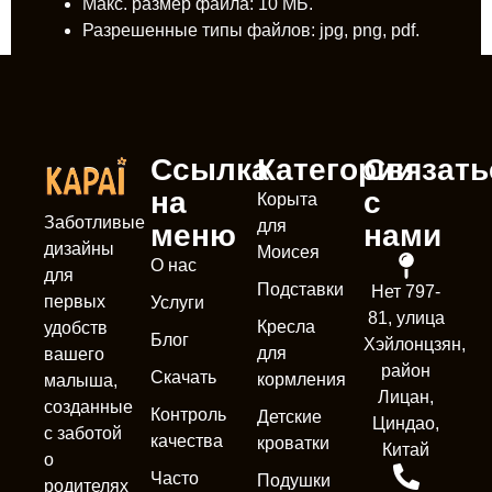
Макс. размер файла: 10 МБ.
Разрешенные типы файлов: jpg, png, pdf.
Ссылка
Категории
Связать
на
с
Корыта
Заботливые
для
меню
нами
дизайны
Моисея
О нас
для
Подставки
Нет 797-
первых
Услуги
81, улица
Кресла
удобств
Блог
Хэйлонцзян,
для
вашего
район
Скачать
кормления
малыша,
Лицан,
созданные
Контроль
Детские
Циндао,
с заботой
качества
кроватки
Китай
о
Часто
Подушки
родителях