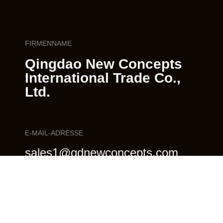
FIRMENNAME
Qingdao New Concepts
International Trade Co.,
Ltd.
E-MAIL-ADRESSE
sales1@qdnewconcepts.com
FOLGEN SIE UNS IN DEN SOZIALEN MEDIEN