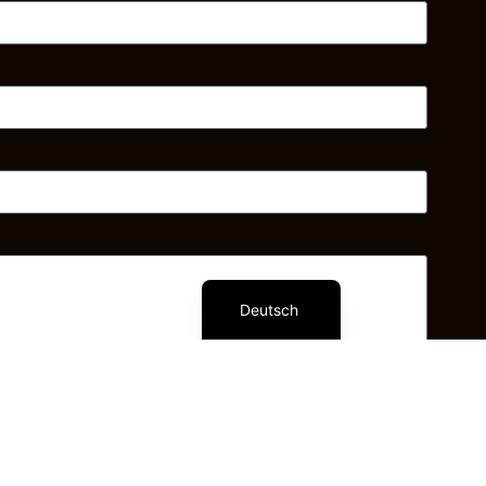
Nederlands
Français
Português
Русский
Español
English
Deutsch