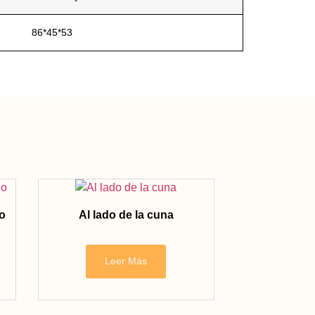
86*45*53
o
Al lado de la cuna
Leer Más