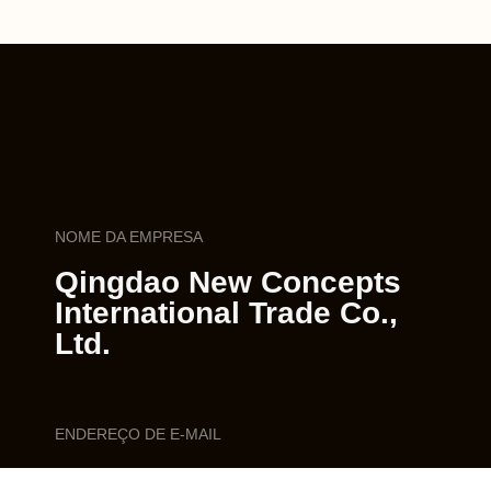
NOME DA EMPRESA
Qingdao New Concepts
International Trade Co.,
Ltd.
ENDEREÇO DE E-MAIL
sales1@qdnewconcepts.com