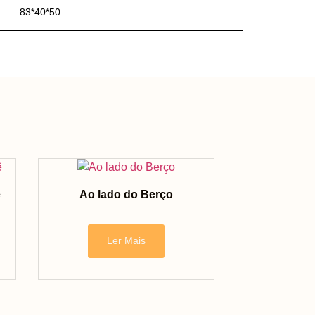
83*40*50
ê
Ao lado do Berço
Ler Mais