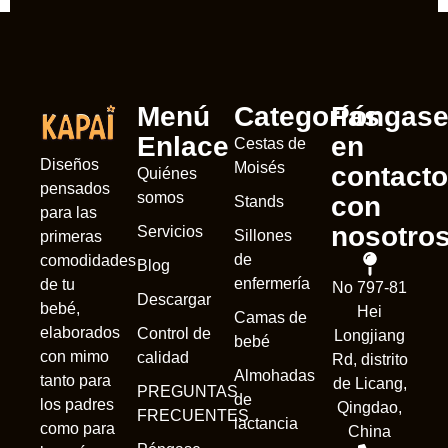
Menú
Categorías
Póngas
Enlace
en
Cestas de
Diseños
Moisés
contacto
Quiénes
pensados
somos
con
Stands
para las
nosotro
Servicios
Sillones
primeras
de
comodidades
Blog
enfermería
de tu
No 797-81
Descargar
bebé,
Hei
Camas de
elaborados
Control de
Longjiang
bebé
con mimo
calidad
Rd, distrito
Almohadas
tanto para
de Licang,
PREGUNTAS
de
los padres
Qingdao,
FRECUENTES
lactancia
como para
China