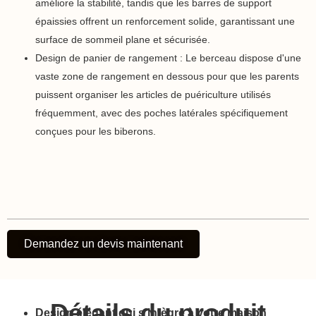
améliore la stabilité, tandis que les barres de support
épaissies offrent un renforcement solide, garantissant une
surface de sommeil plane et sécurisée.
Design de panier de rangement : Le berceau dispose d'une
vaste zone de rangement en dessous pour que les parents
puissent organiser les articles de puériculture utilisés
fréquemment, avec des poches latérales spécifiquement
conçues pour les biberons.
Demandez un devis maintenant
Détails du produit
Design élégant qui s'intègre à votre maison