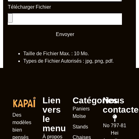
Télécharger Fichier
Envoyer
Taille de Fichier Max. : 10 Mo.
Types de Fichier Autorisés : jpg, png, pdf.
Lien
Catégories
Nous
vers
contacte
Paniers
Des
Moïse
le
modèles
No 797-81
menu
Stands
Nederl
bien
Hei
À propos
Chaises
pensés
Deuts