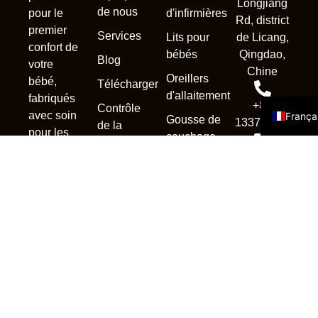
Longjiang
de nous
d'infirmières
pour le
Rd, district
Portug
premier
Services
Lits pour
de Licang,
Русск
confort de
bébés
Qingdao,
Blog
votre
Españo
Chine
Oreillers
bébé,
Télécharger
Englis
d'allaitement
fabriqués
+86
Contrôle
avec soin
França
Gousse de
13370839302
de la
pour les
couchage
qualité
parents et
sales1@qdnewc
Accessoires
FAQ
les petits.
Nous
contacter
Copyright © 2025. Tous les