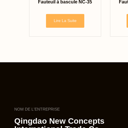
Fauteuil à bascule NC-35
Faut
Lire La Suite
NOM DE L'ENTREPRISE
Qingdao New Concepts