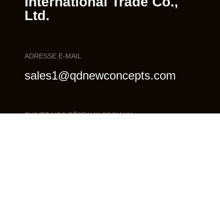
International Trade Co.,
Ltd.
ADRESSE E-MAIL
sales1@qdnewconcepts.com
SUIVEZ NOS RÉSEAUX SOCIAUX