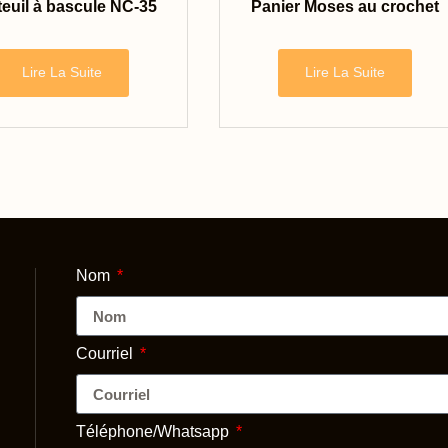
euil à bascule NC-35
Panier Moses au crochet
Lire La Suite
Lire La Suite
Nom
Courriel
Téléphone/Whatsapp