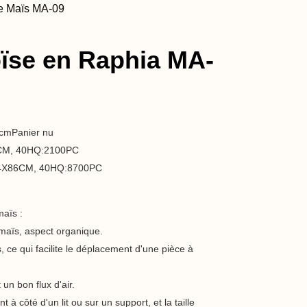
de Maïs MA-09
ïse en Raphia MA-
5cmPanier nu
5CM, 40HQ:2100PC
X34X86CM, 40HQ:8700PC
maïs :
 maïs, aspect organique.
, ce qui facilite le déplacement d'une pièce à
un bon flux d'air.
 à côté d'un lit ou sur un support, et la taille