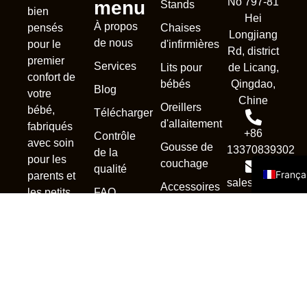
No 797-81
menu
Stands
bien
Hei
À propos
Chaises
pensés
Longjiang
Nederl
de nous
d'infirmières
pour le
Rd, district
premier
Deuts
Services
Lits pour
de Licang,
confort de
Portug
bébés
Qingdao,
Blog
votre
Chine
Русск
Oreillers
bébé,
Télécharger
d'allaitement
fabriqués
Españo
+86
Contrôle
avec soin
Gousse de
13370839302
Englis
de la
pour les
couchage
qualité
França
parents et
sales1@qdnewc
Accessoires
FAQ
les petits.
Nous
contacter