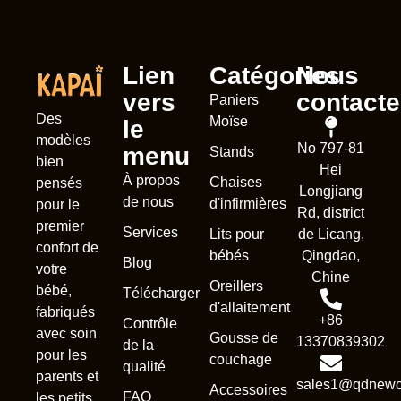
Lien
Catégories
Nous
vers
contacte
Paniers
Des
Moïse
le
modèles
No 797-81
menu
Stands
bien
Hei
À propos
Chaises
pensés
Longjiang
de nous
d'infirmières
pour le
Rd, district
premier
Services
Lits pour
de Licang,
confort de
bébés
Qingdao,
Blog
votre
Chine
Oreillers
bébé,
Télécharger
d'allaitement
fabriqués
+86
Contrôle
avec soin
Nederl
Gousse de
13370839302
de la
pour les
couchage
Deuts
qualité
parents et
sales1@qdnewc
Accessoires
Portug
FAQ
les petits.